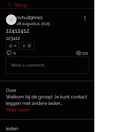
Terug
nvhu89hne1
nvhu89hne1
28 augustus 2025
12412412
123412
0
0
110
Write a comment...
Over
Welkom bij de groep! Je kunt contact
leggen met andere leden
...
Meer lezen
leden