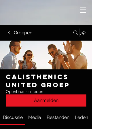
Groepen
Calisthenics
United groep
Openbaar
·
11 leden
Aanmelden
Discussie
Media
Bestanden
Leden