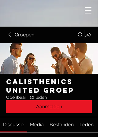
Groepen
Calisthenics
United groep
Openbaar
·
10 leden
Aanmelden
Discussie
Media
Bestanden
Leden