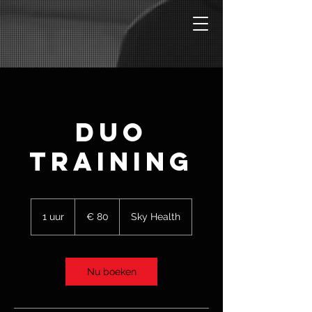
Duo
training
80
euro
1 uur
1
€ 80
Sky Health
u
u
Nu boeken