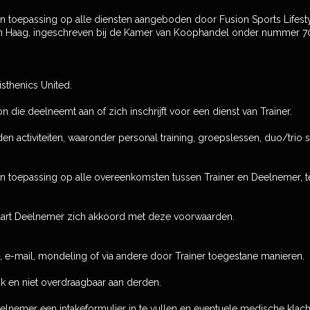
 toepassing op alle diensten aangeboden door Fusion Sports Lifest
 Den Haag, ingeschreven bij de Kamer van Koophandel onder nummer
isthenics United.
n die deelneemt aan of zich inschrijft voor een dienst van Trainer.
en activiteiten, waaronder personal training, groepslessen, duo/trio s
toepassing op alle overeenkomsten tussen Trainer en Deelnemer, tenz
laart Deelnemer zich akkoord met deze voorwaarden.
e, e-mail, mondeling of via andere door Trainer toegestane manieren.
jk en niet overdraagbaar aan derden.
lnemer een intakeformulier in te vullen en eventuele medische klac