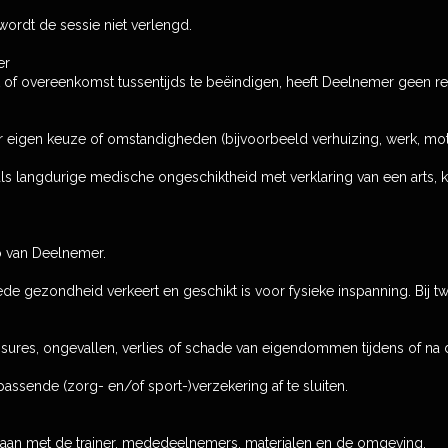
 wordt de sessie niet verlengd.
er
 of overeenkomst tussentijds te beëindigen, heeft Deelnemer geen rec
 eigen keuze of omstandigheden (bijvoorbeeld verhuizing, werk, motiv
oals langdurige medische ongeschiktheid met verklaring van een arts, k
o van Deelnemer.
ede gezondheid verkeert en geschikt is voor fysieke inspanning. Bij tw
lessures, ongevallen, verlies of schade van eigendommen tijdens of n
assende (zorg- en/of sport-)verzekering af te sluiten.
aan met de trainer, mededeelnemers, materialen en de omgeving.