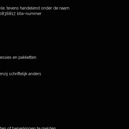
yle, tevens handelend onder de naam
 70836817, btw-nummer
essies en pakketten.
ij schriftelijk anders
hten of beperkingen te melden.