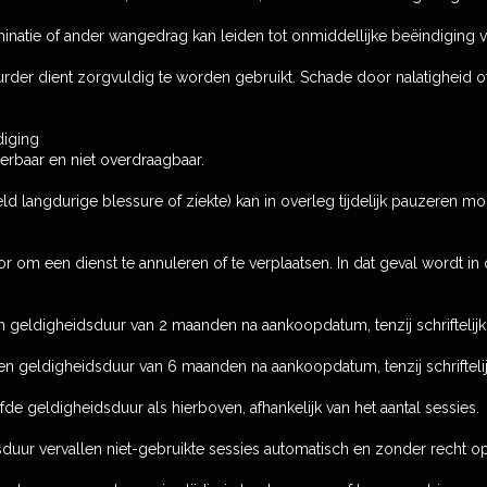
inatie of ander wangedrag kan leiden tot onmiddellijke beëindiging v
uurder dient zorgvuldig te worden gebruikt. Schade door nalatigheid o
diging
ueerbaar en niet overdraagbaar.
ld langdurige blessure of ziekte) kan in overleg tijdelijk pauzeren moge
or om een dienst te annuleren of te verplaatsen. In dat geval wordt in
een geldigheidsduur van 2 maanden na aankoopdatum, tenzij schriftel
een geldigheidsduur van 6 maanden na aankoopdatum, tenzij schrifte
de geldigheidsduur als hierboven, afhankelijk van het aantal sessies.
sduur vervallen niet-gebruikte sessies automatisch en zonder recht op 