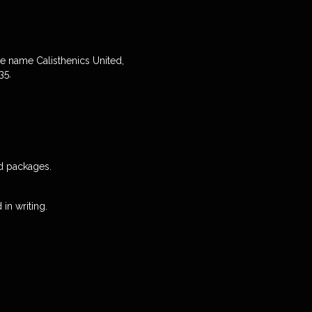
he name Calisthenics United,
35.
nd packages.
in writing.