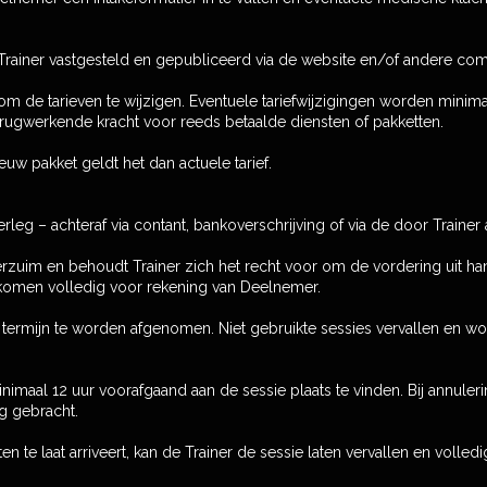
rainer vastgesteld en gepubliceerd via de website en/of andere com
 om de tarieven te wijzigen. Eventuele tariefwijzigingen worden mini
rugwerkende kracht voor reeds betaalde diensten of pakketten.
euw pakket geldt het dan actuele tarief.
erleg – achteraf via contant, bankoverschrijving of via de door Trai
 verzuim en behoudt Trainer zich het recht voor om de vordering uit ha
 komen volledig voor rekening van Deelnemer.
termijn te worden afgenomen. Niet gebruikte sessies vervallen en wor
maal 12 uur voorafgaand aan de sessie plaats te vinden. Bij annulerin
g gebracht.
te laat arriveert, kan de Trainer de sessie laten vervallen en volledig