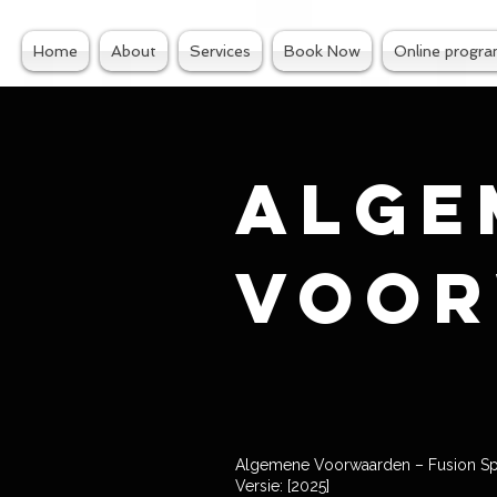
Home
About
Services
Book Now
Online progr
Alge
voo
Algemene Voorwaarden – Fusion Spor
Versie: [2025]