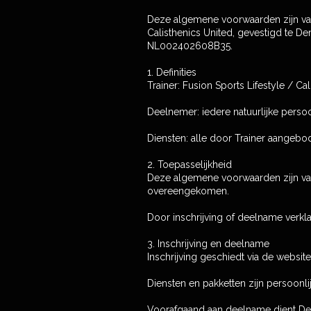
Deze algemene voorwaarden zijn van
Calisthenics United, gevestigd te
NL002402608B35.
1. Definities
Trainer: Fusion Sports Lifestyle / Cal
Deelnemer: iedere natuurlijke persoo
Diensten: alle door Trainer aangebod
2. Toepasselijkheid
Deze algemene voorwaarden zijn van 
overeengekomen.
Door inschrijving of deelname verk
3. Inschrijving en deelname
Inschrijving geschiedt via de websit
Diensten en pakketten zijn persoonli
Voorafgaand aan deelname dient Dee