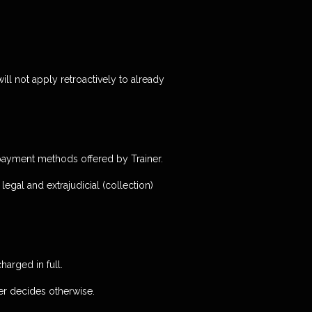
ill not apply retroactively to already
 payment methods offered by Trainer.
legal and extrajudicial (collection)
arged in full.
ner decides otherwise.