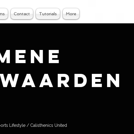
ams
Contact
Tutorials
More
mene
rwaarden
ts Lifestyle / Calisthenics United